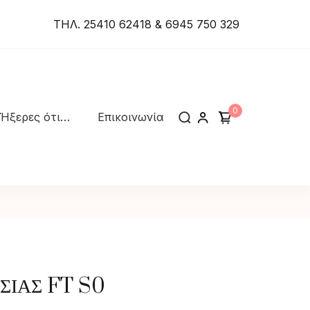
ΤΗΛ. 25410 62418 & 6945 750 329
0
Ήξερες ότι…
Επικοινωνία
ΣΙΑΣ FT S0