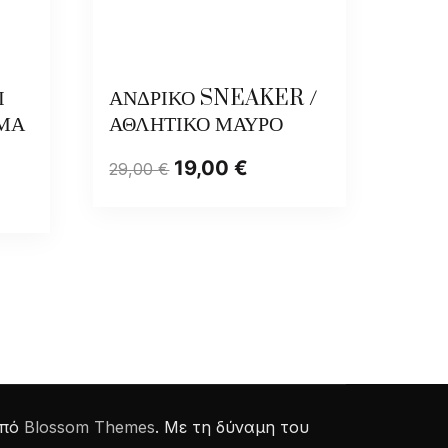
Ι
ΑΝΔΡΙΚΟ SNEAKER /
ΜΑ
ΑΘΛΗΤΙΚΟ ΜΑΥΡΟ
19,00
€
29,00
€
από
Blossom Themes
. Με τη δύναμη του